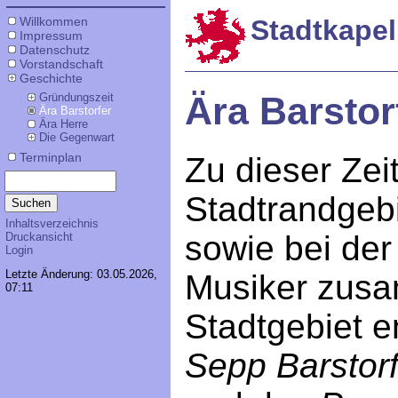
Willkommen
Stadtkapel
Impressum
Datenschutz
Vorstandschaft
Geschichte
Ära Barstor
Gründungszeit
Ära Barstorfer
Ära Herre
Die Gegenwart
Terminplan
Zu dieser Zeit
Stadtrandgeb
Inhaltsverzeichnis
sowie bei der
Druckansicht
Login
Letzte Änderung: 03.05.2026,
Musiker zus
07:11
Stadtgebiet e
Sepp Barstorf