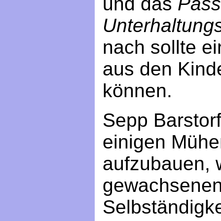
und das
Pass
Unterhaltung
nach sollte e
aus den Kin
können.
Sepp Barstorf
einigen Mühe
aufzubauen, w
gewachsenen 
Selbständigke